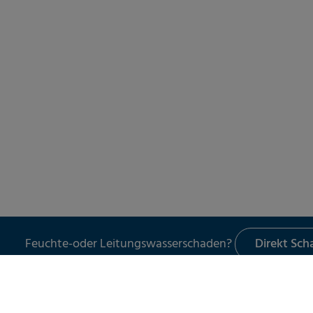
Feuchte-oder Leitungswasserschaden?
Direkt Sc
LECKORTUNG
UNSER 