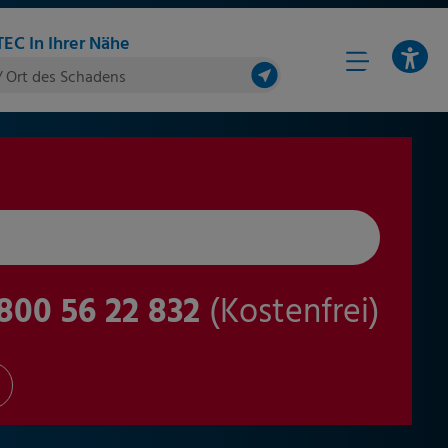
EC In Ihrer Nähe
/ Ort des Schadens
800 56 22 832
(Kostenfrei)