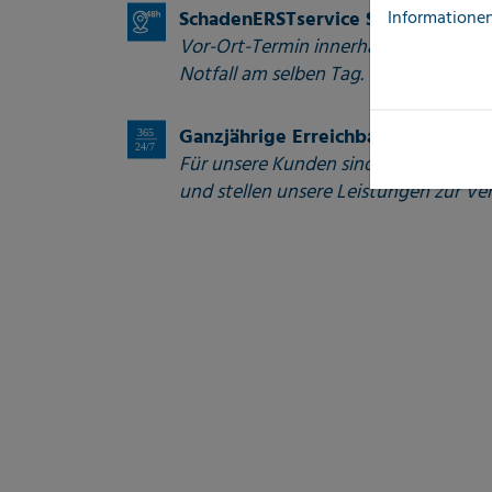
Informationen
SchadenERSTservice Soforthilfe
Vor-Ort-Termin innerhalb von 48 Stu
Notfall am selben Tag.
Ganzjährige Erreichbarkeit
Für unsere Kunden sind wir 24/7 erre
und stellen unsere Leistungen zur Ve