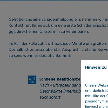
Geht bei uns eine Schadenmeldung ein, nehmen wir i
Kontakt mit Ihnen auf, um eine erste Schadeneinsc
ggf. direkt einen Ortstermin zu vereinbaren.
Im Fall der Fälle zählt oftmals jede Minute um größer
Deshalb ist es unser oberster Anspruch, stets für Sie v
zu sein, wenn es darauf ankommt.
Hinweis zu
Schnelle Reaktionszeiten
Nach Auftragseingang kontaktieren 
Unsere Webse
erforderlich 
Geschädigte innerhalb von 2 Std. - im
mit Hilfe der
auch sofort
pseudonymisi
Einverständni