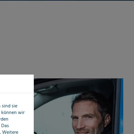
sind sie
n können wir
erden
 Das
. Weitere