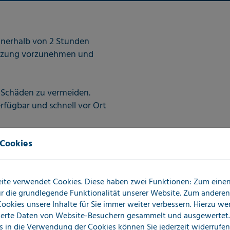
nnerhalb von 2 Stunden
hätzung vorzunehmen und
e Schäden zu vermeiden.
erfügbar und schnell vor Ort
 Cookies
wir
ite verwendet Cookies. Diese haben zwei Funktionen: Zum einen 
für die grundlegende Funktionalität unserer Website. Zum andere
 Notfall
 Cookies unsere Inhalte für Sie immer weiter verbessern. Hierzu w
erte Daten von Website-Besuchern gesammelt und ausgewertet.
s in die Verwendung der Cookies können Sie jederzeit widerrufen