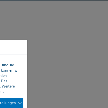
sind sie
n können wir
erden
 Das
. Weitere
im
.
stellungen