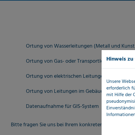
Ortung von Wasserleitungen (Metall und Kunsts
Hinweis zu
Ortung von Gas- oder Transportleitungen
Ortung von elektrischen Leitungen
Unsere Webse
erforderlich 
Ortung von Leitungen im Gebäude
mit Hilfe der
pseudonymisi
Datenaufnahme für GIS-System
Einverständni
Informationen
Bitte fragen Sie uns bei Ihrem konkreten Bedarf an - wi