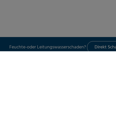
Feuchte-oder Leitungswasserschaden?
Direkt Sc
LECKORTUNG
UNSER 
Leckortung in Gebäuden
Schade
Leckortung im Außenbereich
Leckor
Leckortung am Flachdach
Schad
Leitun
Wasser
Spezia