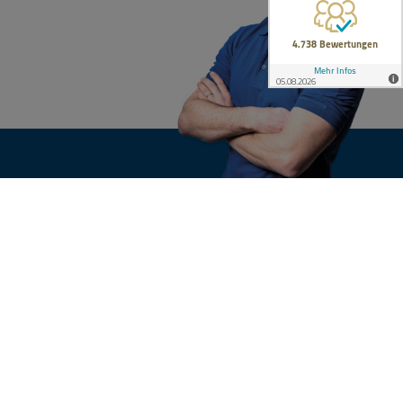
KONTAKT
n
Ihre Anfrage
nsgruppe
e