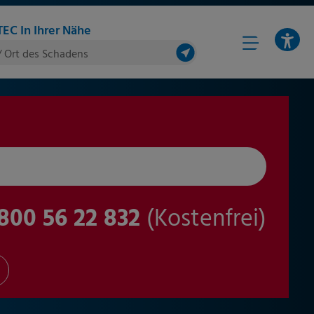
EC In Ihrer Nähe
/ Ort des Schadens
800 56 22 832
(Kostenfrei)