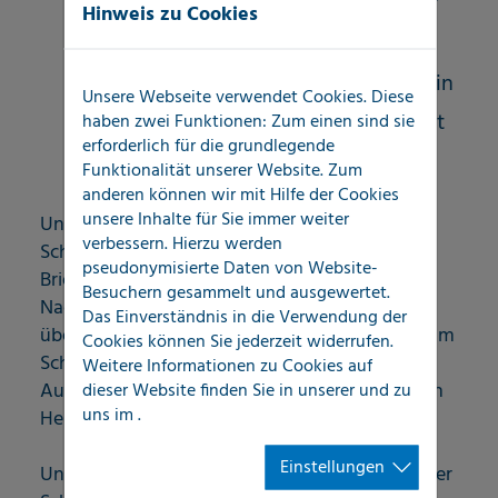
Hinweis zu Cookies
und freigegebenen Umfang
Reporting mit LOCATEC SmartReport® in
Unsere Webseite verwendet Cookies. Diese
digitalisierungsfähigen Formaten direkt
haben zwei Funktionen: Zum einen sind sie
erforderlich für die grundlegende
vom Schadenort
Funktionalität unserer Website. Zum
anderen können wir mit Hilfe der Cookies
unsere Inhalte für Sie immer weiter
Unsere ausführliche und transparente
verbessern. Hierzu werden
Schadensaufnahme ist zeitgleich auch die
pseudonymisierte Daten von Website-
Briefing-Grundlage für die erforderlichen
Besuchern gesammelt und ausgewertet.
Nachgewerke der Schadenbeseitigung. Hier
Das Einverständnis in die Verwendung der
übernehmen wir, auf Wunsch, auch Aufgaben im
Cookies können Sie jederzeit widerrufen.
Schnittstellenmanagement, um unsere
Weitere Informationen zu Cookies auf
dieser Website finden Sie in unserer
und zu
Auftraggeber zeitlich und bei organisatorischen
uns im
.
Herausforderungen effektiv zu entlasten
Einstellungen
Unsere Handlungsmaxime: Wer am Anfang einer